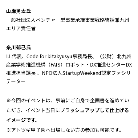
山岸勇太氏
一般社団法人ベンチャー型事業承継事業戦略統括兼九州
エリア責任者
糸川郁己氏
I.I.代表、Code for kitakyusyu事務局長、（公財）北九州
産業学術推進機構（FAIS）ロボット・DX推進センターDX
推進担当課長 、NPO法人StartupWeekend認定ファシリ
テーター
※今回のイベントは、事前にご自身で企画書を進めてい
ただき、イベント当日にブラ
ッシュアップして仕上げる
イメージです。
※アトツギ甲子園へ出場しない方の参加も可能です。