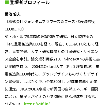
登壇者プロフィール
菊池 伯夫
（株式会社クォンタムフラワーズ＆フーズ 代表取締役
CEO&CTO）
英・独・印で9年間の理論物理学研究、日立製作所の
Tier1重電製造業CEOを経て、現在、CEO&CTOとして経
営、事業開発、大学・研究機関との共同研究・サイエン
ス全般を牽引。論文総引用数710、h-index=7の非常に高
い実績を持つ。 2004年Oxford大学（Ph.D 理論物理） 重
電製造業CEO時代に、グッドデザインものづくりデザイ
ン賞受賞、はばたく中小企業300社、地域未来牽引企業
に選定。JICAのODA事業で新興国の自然エネルギー開発
に尽力。量子×バイオの力で持続可能な地球を目指す。
公式WEB
https://qff.jp/