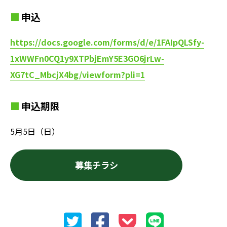
申込
https://docs.google.com/forms/d/e/1FAIpQLSfy-
1xWWFn0CQ1y9XTPbjEmY5E3GO6jrLw-
XG7tC_MbcjX4bg/viewform?pli=1
申込期限
5月5日（日）
募集チラシ