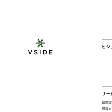
ビジ
サー
創業支
経営支